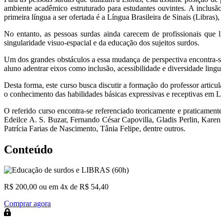
ambiente acadêmico estruturado para estudantes ouvintes. A inclusã
primeira língua a ser ofertada é a Língua Brasileira de Sinais (Libr
No entanto, as pessoas surdas ainda carecem de profissionais que 
singularidade visuo-espacial e da educação dos sujeitos surdos.
Um dos grandes obstáculos a essa mudança de perspectiva encontra-se n
aluno adentrar eixos como inclusão, acessibilidade e diversidade linguís
Desta forma, este curso busca discutir a formação do professor arti
o conhecimento das habilidades básicas expressivas e receptivas em Lí
O referido curso encontra-se referenciado teoricamente e praticamen
Edeilce A. S. Buzar, Fernando César Capovilla, Gladis Perlin, Kar
Patrícia Farias de Nascimento, Tânia Felipe, dentre outros.
Conteúdo
R$ 200,00
ou em 4x de R$ 54,40
Comprar agora