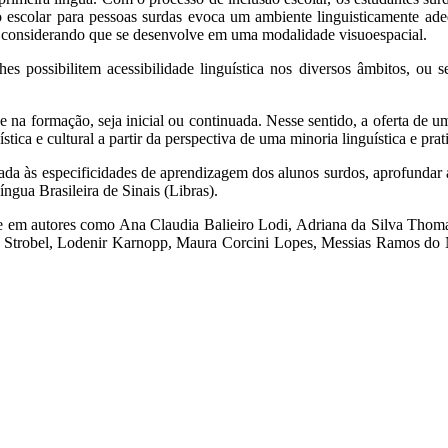
o escolar para pessoas surdas evoca um ambiente linguisticamente ade
as), considerando que se desenvolve em uma modalidade visuoespacial.
lhes possibilitem acessibilidade linguística nos diversos âmbitos, o
a formação, seja inicial ou continuada. Nesse sentido, a oferta de um 
tica e cultural a partir da perspectiva de uma minoria linguística e pratic
culada às especificidades de aprendizagem dos alunos surdos, aprofun
ngua Brasileira de Sinais (Libras).
te em autores como Ana Claudia Balieiro Lodi, Adriana da Silva Thoma,
en Strobel, Lodenir Karnopp, Maura Corcini Lopes, Messias Ramos do