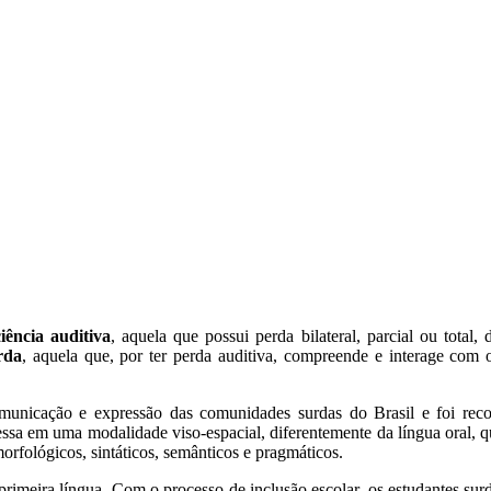
iência auditiva
, aquela que possui perda bilateral, parcial ou tota
rda
, aquela que, por ter perda auditiva, compreende e interage com 
omunicação e expressão das comunidades surdas do Brasil e foi rec
essa em uma modalidade viso-espacial, diferentemente da língua oral, q
orfológicos, sintáticos, semânticos e pragmáticos.
 primeira língua. Com o processo de inclusão escolar, os estudantes s