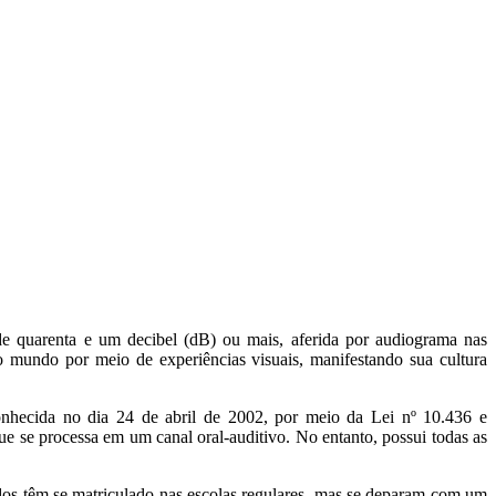
l, de quarenta e um decibel (dB) ou mais, aferida por audiograma nas
o mundo por meio de experiências visuais, manifestando sua cultura
onhecida no dia 24 de abril de 2002, por meio da Lei nº 10.436 e
ue se processa em um canal oral-auditivo. No entanto, possui todas as
urdos têm se matriculado nas escolas regulares, mas se deparam com um