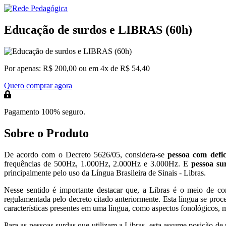
Educação de surdos e LIBRAS (60h)
Por apenas:
R$ 200,00
ou em 4x de R$ 54,40
Quero comprar agora
Pagamento 100% seguro.
Sobre o Produto
De acordo com o Decreto 5626/05, considera-se
pessoa com defic
frequências de 500Hz, 1.000Hz, 2.000Hz e 3.000Hz. E
pessoa su
principalmente pelo uso da Língua Brasileira de Sinais - Libras.
Nesse sentido é importante destacar que, a Libras é o meio de c
regulamentada pelo decreto citado anteriormente. Esta língua se proc
características presentes em uma língua, como aspectos fonológicos, m
Para as pessoas surdas que utilizam a Libras, esta assume posição de